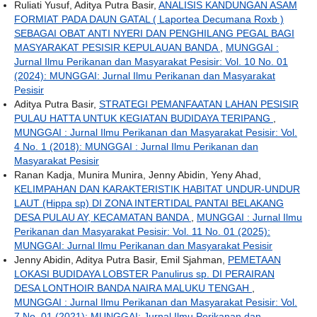
Ruliati Yusuf, Aditya Putra Basir,
ANALISIS KANDUNGAN ASAM
FORMIAT PADA DAUN GATAL ( Laportea Decumana Roxb )
SEBAGAI OBAT ANTI NYERI DAN PENGHILANG PEGAL BAGI
MASYARAKAT PESISIR KEPULAUAN BANDA
,
MUNGGAI :
Jurnal Ilmu Perikanan dan Masyarakat Pesisir: Vol. 10 No. 01
(2024): MUNGGAI: Jurnal Ilmu Perikanan dan Masyarakat
Pesisir
Aditya Putra Basir,
STRATEGI PEMANFAATAN LAHAN PESISIR
PULAU HATTA UNTUK KEGIATAN BUDIDAYA TERIPANG
,
MUNGGAI : Jurnal Ilmu Perikanan dan Masyarakat Pesisir: Vol.
4 No. 1 (2018): MUNGGAI : Jurnal Ilmu Perikanan dan
Masyarakat Pesisir
Ranan Kadja, Munira Munira, Jenny Abidin, Yeny Ahad,
KELIMPAHAN DAN KARAKTERISTIK HABITAT UNDUR-UNDUR
LAUT (Hippa sp) DI ZONA INTERTIDAL PANTAI BELAKANG
DESA PULAU AY, KECAMATAN BANDA
,
MUNGGAI : Jurnal Ilmu
Perikanan dan Masyarakat Pesisir: Vol. 11 No. 01 (2025):
MUNGGAI: Jurnal Ilmu Perikanan dan Masyarakat Pesisir
Jenny Abidin, Aditya Putra Basir, Emil Sjahman,
PEMETAAN
LOKASI BUDIDAYA LOBSTER Panulirus sp. DI PERAIRAN
DESA LONTHOIR BANDA NAIRA MALUKU TENGAH
,
MUNGGAI : Jurnal Ilmu Perikanan dan Masyarakat Pesisir: Vol.
7 No. 01 (2021): MUNGGAI: Jurnal Ilmu Perikanan dan