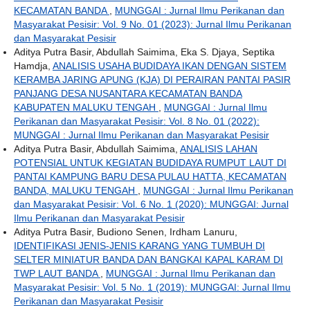
KECAMATAN BANDA
,
MUNGGAI : Jurnal Ilmu Perikanan dan
Masyarakat Pesisir: Vol. 9 No. 01 (2023): Jurnal Ilmu Perikanan
dan Masyarakat Pesisir
Aditya Putra Basir, Abdullah Saimima, Eka S. Djaya, Septika
Hamdja,
ANALISIS USAHA BUDIDAYA IKAN DENGAN SISTEM
KERAMBA JARING APUNG (KJA) DI PERAIRAN PANTAI PASIR
PANJANG DESA NUSANTARA KECAMATAN BANDA
KABUPATEN MALUKU TENGAH
,
MUNGGAI : Jurnal Ilmu
Perikanan dan Masyarakat Pesisir: Vol. 8 No. 01 (2022):
MUNGGAI : Jurnal Ilmu Perikanan dan Masyarakat Pesisir
Aditya Putra Basir, Abdullah Saimima,
ANALISIS LAHAN
POTENSIAL UNTUK KEGIATAN BUDIDAYA RUMPUT LAUT DI
PANTAI KAMPUNG BARU DESA PULAU HATTA, KECAMATAN
BANDA, MALUKU TENGAH
,
MUNGGAI : Jurnal Ilmu Perikanan
dan Masyarakat Pesisir: Vol. 6 No. 1 (2020): MUNGGAI: Jurnal
Ilmu Perikanan dan Masyarakat Pesisir
Aditya Putra Basir, Budiono Senen, Irdham Lanuru,
IDENTIFIKASI JENIS-JENIS KARANG YANG TUMBUH DI
SELTER MINIATUR BANDA DAN BANGKAI KAPAL KARAM DI
TWP LAUT BANDA
,
MUNGGAI : Jurnal Ilmu Perikanan dan
Masyarakat Pesisir: Vol. 5 No. 1 (2019): MUNGGAI: Jurnal Ilmu
Perikanan dan Masyarakat Pesisir