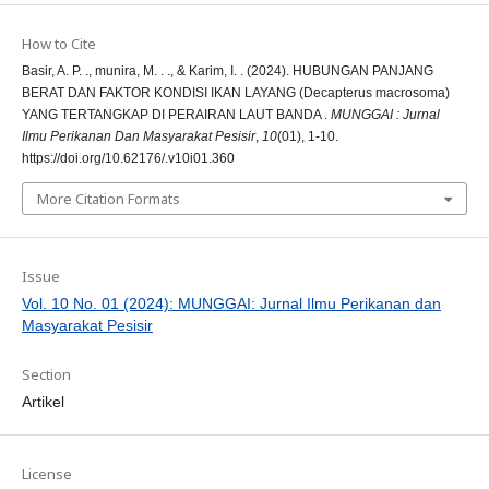
How to Cite
Basir, A. P. ., munira, M. . ., & Karim, I. . (2024). HUBUNGAN PANJANG
BERAT DAN FAKTOR KONDISI IKAN LAYANG (Decapterus macrosoma)
YANG TERTANGKAP DI PERAIRAN LAUT BANDA .
MUNGGAI : Jurnal
Ilmu Perikanan Dan Masyarakat Pesisir
,
10
(01), 1-10.
https://doi.org/10.62176/.v10i01.360
More Citation Formats
Issue
Vol. 10 No. 01 (2024): MUNGGAI: Jurnal Ilmu Perikanan dan
Masyarakat Pesisir
Section
Artikel
License