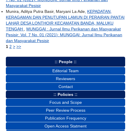
Masyarakat Pesisir
Munira, Aditya Putra Basir, Maryani La Ade,
KEPADATAN,
KERAGAMAN DAN PENUTUPAN LAMUN DI PERAIRAN PANTAI
LAHAR DESA LONTHOIR KECAMATAN BANDA, MALUKU
TENGAH
,
MUNGGAI : Jurnal Ilmu Perikanan dan Masyarakat
Pesisir: Vol. 7 No. 01 (2021): MUNGGAI: Jurnal Ilmu Perikanan
dan Masyarakat Pesisir
1
2
>
>>
:: People ::
Editorial Team
Reviewers
Contact
:: Policies ::
Focus and Scope
Peer Review Process
Publication Frequency
Open Access Statment