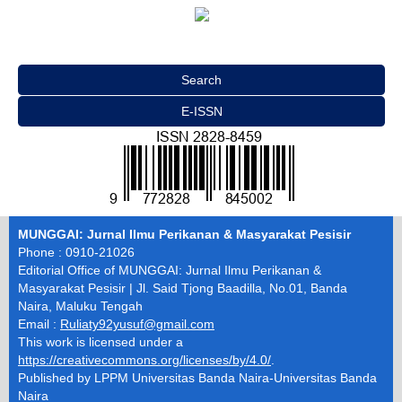
Search
E-ISSN
MUNGGAI: Jurnal Ilmu Perikanan & Masyarakat Pesisir
Phone : 0910-21026
Editorial Office of MUNGGAI: Jurnal Ilmu Perikanan &
Masyarakat Pesisir | Jl. Said Tjong Baadilla, No.01, Banda
Naira, Maluku Tengah
Email :
Ruliaty92yusuf@gmail.com
This work is licensed under a
https://creativecommons.org/licenses/by/4.0/
.
Published by LPPM Universitas Banda Naira-Universitas Banda
Naira