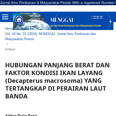
Ilmu Perikanan & Masyarakat Pesisir With a registered Number E-ISSN: 2
Home
/
Archives
/
Vol. 10 No. 01 (2024): MUNGGAI: Jurnal Ilmu Perikanan dan
Masyarakat Pesisir
/
Artikel
HUBUNGAN PANJANG BERAT DAN
FAKTOR KONDISI IKAN LAYANG
(Decapterus macrosoma) YANG
TERTANGKAP DI PERAIRAN LAUT
BANDA
Aditya Putra Basir