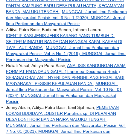
PANTAI KAMPUNG BARU DESA PULAU HATTA, KECAMATAN
BANDA, MALUKU TENGAH
,
MUNGGAI : Jurnal Ilmu Perikanan
dan Masyarakat Pesisir: Vol. 6 No. 1 (2020): MUNGGAI: Jurnal
Ilmu Perikanan dan Masyarakat Pesisir
Aditya Putra Basir, Budiono Senen, Irdham Lanuru,
IDENTIFIKASI JENIS-JENIS KARANG YANG TUMBUH DI
SELTER MINIATUR BANDA DAN BANGKAI KAPAL KARAM DI
TWP LAUT BANDA
,
MUNGGAI : Jurnal Ilmu Perikanan dan
Masyarakat Pesisir: Vol. 5 No. 1 (2019): MUNGGAI: Jurnal Ilmu
Perikanan dan Masyarakat Pesisir
Ruliati Yusuf, Aditya Putra Basir,
ANALISIS KANDUNGAN ASAM
FORMIAT PADA DAUN GATAL ( Laportea Decumana Roxb )
SEBAGAI OBAT ANTI NYERI DAN PENGHILANG PEGAL BAGI
MASYARAKAT PESISIR KEPULAUAN BANDA
,
MUNGGAI :
Jurnal Ilmu Perikanan dan Masyarakat Pesisir: Vol. 10 No. 01
(2024): MUNGGAI: Jurnal Ilmu Perikanan dan Masyarakat
Pesisir
Jenny Abidin, Aditya Putra Basir, Emil Sjahman,
PEMETAAN
LOKASI BUDIDAYA LOBSTER Panulirus sp. DI PERAIRAN
DESA LONTHOIR BANDA NAIRA MALUKU TENGAH
,
MUNGGAI : Jurnal Ilmu Perikanan dan Masyarakat Pesisir: Vol.
7 No. 01 (2021): MUNGGAI: Jurnal Ilmu Perikanan dan