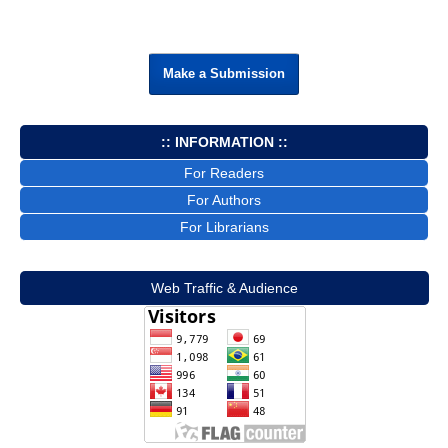
Make a Submission
:: INFORMATION ::
For Readers
For Authors
For Librarians
Web Traffic & Audience