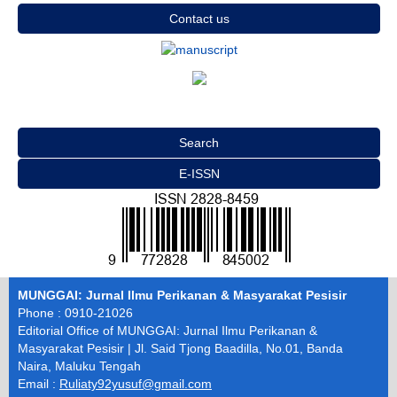
Contact us
Search
E-ISSN
MUNGGAI: Jurnal Ilmu Perikanan & Masyarakat Pesisir
Phone : 0910-21026
Editorial Office of MUNGGAI: Jurnal Ilmu Perikanan &
Masyarakat Pesisir | Jl. Said Tjong Baadilla, No.01, Banda
Naira, Maluku Tengah
Email :
Ruliaty92yusuf@gmail.com