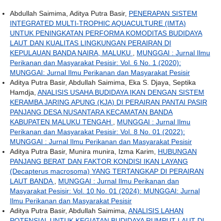
Abdullah Saimima, Aditya Putra Basir,
PENERAPAN SISTEM
INTEGRATED MULTI-TROPHIC AQUACULTURE (IMTA)
UNTUK PENINGKATAN PERFORMA KOMODITAS BUDIDAYA
LAUT DAN KUALITAS LINGKUNGAN PERAIRAN DI
KEPULAUAN BANDA NAIRA, MALUKU
,
MUNGGAI : Jurnal Ilmu
Perikanan dan Masyarakat Pesisir: Vol. 6 No. 1 (2020):
MUNGGAI: Jurnal Ilmu Perikanan dan Masyarakat Pesisir
Aditya Putra Basir, Abdullah Saimima, Eka S. Djaya, Septika
Hamdja,
ANALISIS USAHA BUDIDAYA IKAN DENGAN SISTEM
KERAMBA JARING APUNG (KJA) DI PERAIRAN PANTAI PASIR
PANJANG DESA NUSANTARA KECAMATAN BANDA
KABUPATEN MALUKU TENGAH
,
MUNGGAI : Jurnal Ilmu
Perikanan dan Masyarakat Pesisir: Vol. 8 No. 01 (2022):
MUNGGAI : Jurnal Ilmu Perikanan dan Masyarakat Pesisir
Aditya Putra Basir, Munira munira, Izma Karim,
HUBUNGAN
PANJANG BERAT DAN FAKTOR KONDISI IKAN LAYANG
(Decapterus macrosoma) YANG TERTANGKAP DI PERAIRAN
LAUT BANDA
,
MUNGGAI : Jurnal Ilmu Perikanan dan
Masyarakat Pesisir: Vol. 10 No. 01 (2024): MUNGGAI: Jurnal
Ilmu Perikanan dan Masyarakat Pesisir
Aditya Putra Basir, Abdullah Saimima,
ANALISIS LAHAN
POTENSIAL UNTUK KEGIATAN BUDIDAYA RUMPUT LAUT DI