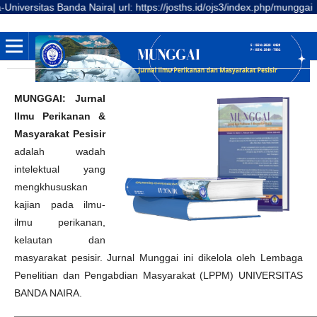
itas Banda Naira| url: https://josths.id/ojs3/index.php/munggai
MUNGGAI: Jurnal
Ilmu Perikanan &
Masyarakat Pesisir
adalah wadah
intelektual yang
mengkhususkan
kajian pada ilmu-
ilmu perikanan,
kelautan dan
masyarakat pesisir. Jurnal Munggai ini dikelola oleh Lembaga
Penelitian dan Pengabdian Masyarakat (LPPM) UNIVERSITAS
BANDA NAIRA.