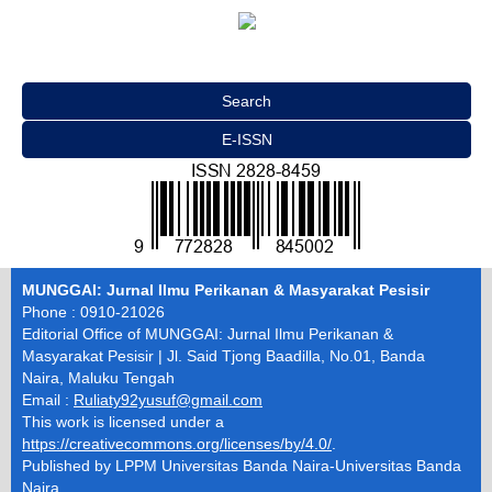
Search
E-ISSN
MUNGGAI: Jurnal Ilmu Perikanan & Masyarakat Pesisir
Phone : 0910-21026
Editorial Office of MUNGGAI: Jurnal Ilmu Perikanan &
Masyarakat Pesisir | Jl. Said Tjong Baadilla, No.01, Banda
Naira, Maluku Tengah
Email :
Ruliaty92yusuf@gmail.com
This work is licensed under a
https://creativecommons.org/licenses/by/4.0/
.
Published by LPPM Universitas Banda Naira-Universitas Banda
Naira