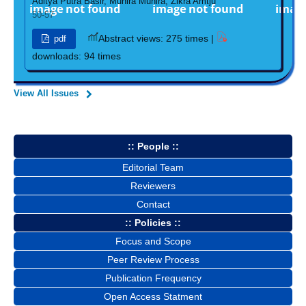
Aditya Putra Basir, Munira Munira, Zikra Amtju
50-57
Abstract views: 275 times |
pdf
downloads: 94 times
View All Issues
:: People ::
Editorial Team
Reviewers
Contact
:: Policies ::
Focus and Scope
Peer Review Process
Publication Frequency
Open Access Statment