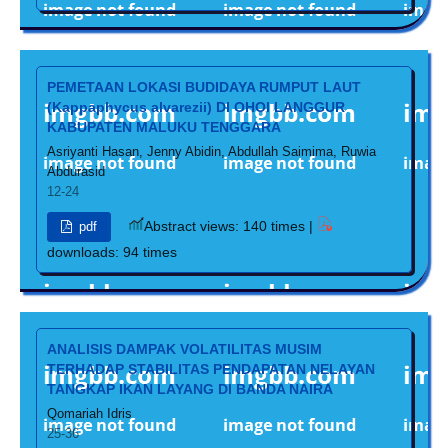
PEMETAAN LOKASI BUDIDAYA RUMPUT LAUT
(Kappaphycus alvarezii) DI OHOI LANGGUR
KABUPATEN MALUKU TENGGARA
Asriyanti Hasan, Jenny Abidin, Abdullah Saimima, Ruwia
Abdurasid
12-24
Abstract views: 140 times |
pdf
downloads: 94 times
ANALISIS DAMPAK VOLATILITAS MUSIM
TERHADAP STABILITAS PENDAPATAN NELAYAN
TANGKAP IKAN LAYANG DI BANDA NAIRA
Qomariah Idris
25-36