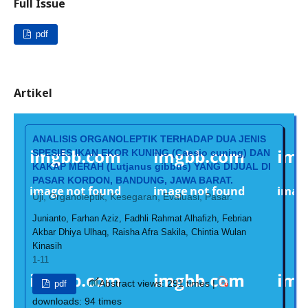
Full Issue
pdf
Artikel
ANALISIS ORGANOLEPTIK TERHADAP DUA JENIS
SPESIES IKAN EKOR KUNING (Caesio cuning) DAN
KAKAP MERAH (Lutjanus gibbus) YANG DIJUAL DI
PASAR KORDON, BANDUNG, JAWA BARAT.
Uji, Organoleptik, Kesegaran, Evaluasi, Pasar.
Junianto, Farhan Aziz, Fadhli Rahmat Alhafizh, Febrian
Akbar Dhiya Ulhaq, Raisha Afra Sakila, Chintia Wulan
Kinasih
1-11
Abstract views: 291 times |
pdf
downloads: 94 times