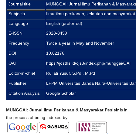
Journal title
MUNGGAI: Jurnal Ilmu Perikanan & Masyarakat
Subjects
Ilmu-ilmu perikanan, kelautan dan masyarakat 
Language
English (preferred)
E-ISSN
2828-8459
Frequency
Twice a year in May and November
DOI
10.62176
OAI
https://josths.id/ojs3/index.php/munggai/OAI
Editor-in-chief
Ruliati Yusuf, S.Pd., M.Pd
Publisher
LPPM Universitas Banda Naira-Universitas Ba
Citation Analysis
Google Scholar
MUNGGAI: Jurnal Ilmu Perikanan & Masyarakat Pesisir
is in
the process of being indexed by: