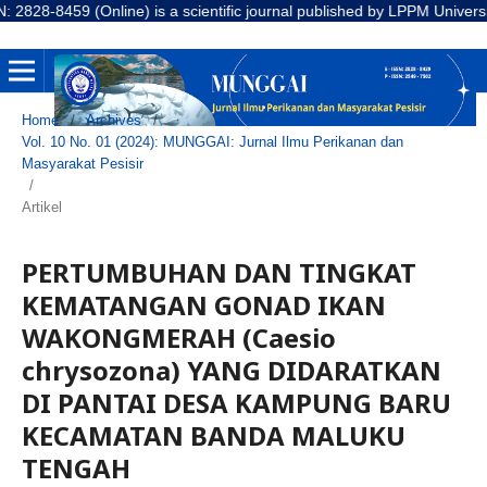
459 (Online) is a scientific journal published by LPPM Universitas Ba
Home
/
Archives
/
Vol. 10 No. 01 (2024): MUNGGAI: Jurnal Ilmu Perikanan dan
Masyarakat Pesisir
/
Artikel
PERTUMBUHAN DAN TINGKAT
KEMATANGAN GONAD IKAN
WAKONGMERAH (Caesio
chrysozona) YANG DIDARATKAN
DI PANTAI DESA KAMPUNG BARU
KECAMATAN BANDA MALUKU
TENGAH