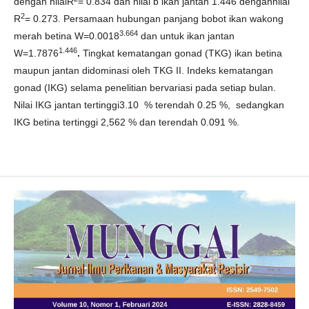
dengan nilaiR
= 0.834 dan nilai b ikan jantan 1.446 dengannilai
2
R
= 0.273. Persamaan hubungan panjang bobot ikan wakong
3.664
merah betina W=0.0018
dan untuk ikan jantan
1.446
W=1.7876
.
Tingkat kematangan gonad (TKG) ikan betina
maupun jantan didominasi oleh TKG II. Indeks kematangan
gonad (IKG) selama penelitian bervariasi pada setiap bulan.
Nilai IKG jantan tertinggi3.10 % terendah 0.25 %, sedangkan
IKG betina tertinggi 2,562 % dan terendah 0.091 %.