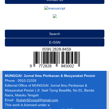
Search
E-ISSN
MUNGGAI: Jurnal Ilmu Perikanan & Masyarakat Pesisir
Phone : 0910-21026
Editorial Office of MUNGGAI: Jurnal Ilmu Perikanan &
Masyarakat Pesisir | Jl. Said Tjong Baadilla, No.01, Banda
Naira, Maluku Tengah
Email :
Ruliaty92yusuf@gmail.com
This work is licensed under a