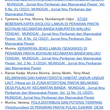
,
MUNGGAI : Jurnal Ilmu Perikanan dan Masyarakat Pesisir: Vol.
8 No. 01 (2022): MUNGGAI : Jurnal Ilmu Perikanan dan
Masyarakat Pesisir
Tjameria La Ima, Munira, Nurdiansyah Udjur ,
STUDI
BEBERAPA ASPEK EKOLOGI LAMUN DI PERAIRAN PANTAI
BOIYAUW KECAMATAN BANDA KABUPATEN MALUKU
TENGAH
,
MUNGGAI : Jurnal Ilmu Perikanan dan Masyarakat
Pesisir: Vol. 8 No. 02 (2022): Jurnal Ilmu Perikanan Dan
Masyarakat Pesisir
Munira,
KERAPATAN JENIS LAMUN (SEAGRASS) DI
PERAIRAN PANTAI BOIYAUW KECAMATAN BANDA MALUKU
TENGAH
,
MUNGGAI : Jurnal Ilmu Perikanan dan Masyarakat
Pesisir: Vol. 2 No. 3 (2016): MUNGGAI : Jurnal Ilmu Perikanan
dan Masyarakat Pesisir
Ranan Kadja, Munira Munira, Jenny Abidin, Yeny Ahad,
KELIMPAHAN DAN KARAKTERISTIK HABITAT UNDUR-UNDUR
LAUT (Hippa sp) DI ZONA INTERTIDAL PANTAI BELAKANG
DESA PULAU AY, KECAMATAN BANDA
,
MUNGGAI : Jurnal Ilmu
Perikanan dan Masyarakat Pesisir: Vol. 11 No. 01 (2025):
MUNGGAI: Jurnal Ilmu Perikanan dan Masyarakat Pesisir
Munira, Vanesa,
POLA DISTRIBUSI DAN POTENSI TERIPANG
(Holothuroidea) DI PERAIRAN PANTAI PULAU SJAHRIR, DESA