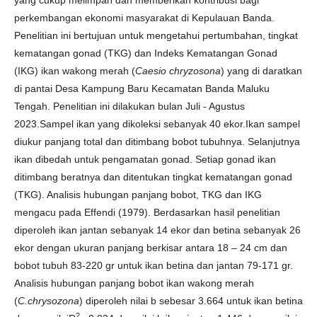
yang cukup melimpah dan memberikan kontribusi bagi
perkembangan ekonomi masyarakat di Kepulauan Banda.
Penelitian ini bertujuan untuk mengetahui pertumbahan, tingkat
kematangan gonad (TKG) dan Indeks Kematangan Gonad
(IKG) ikan wakong merah (
Caesio chryzosona
) yang di daratkan
di pantai Desa Kampung Baru Kecamatan Banda Maluku
Tengah. Penelitian ini dilakukan bulan Juli - Agustus
2023.Sampel ikan yang dikoleksi sebanyak 40 ekor.Ikan sampel
diukur panjang total dan ditimbang bobot tubuhnya. Selanjutnya
ikan dibedah untuk pengamatan gonad. Setiap gonad ikan
ditimbang beratnya dan ditentukan tingkat kematangan gonad
(TKG). Analisis hubungan panjang bobot, TKG dan IKG
mengacu pada Effendi (1979). Berdasarkan hasil penelitian
diperoleh ikan jantan sebanyak 14 ekor dan betina sebanyak 26
ekor dengan ukuran panjang berkisar antara 18 – 24 cm dan
bobot tubuh 83-220 gr untuk ikan betina dan jantan 79-171 gr.
Analisis hubungan panjang bobot ikan wakong merah
(
C.chrysozona
) diperoleh nilai b sebesar 3.664 untuk ikan betina
2