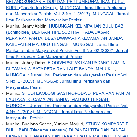
KELANGSUNGAN HIDUP DAN PERTUMBUHAN IKAN KUPU-
KUPU (Chaetodon Kleinii)
,
MUNGGAI : Jurnal Ilmu Perikanan
dan Masyarakat Pesisir: Vol. 3 No. 1 (2017): MUNGGAI : Jurnal
Ilmu Perikanan dan Masyarakat Pesisir
Munira, Jenny Abidin,
HUBUNGAN KELIMPAHAN BULU BABI
(Echinoidea) DENGAN TIPE SUBTRAT PADA DASAR
PERAIRAN PANTAI DESA DWIWARNA KECAMATAN BANDA
KABUPATEN MALUKU TENGAH
,
MUNGGAI : Jurnal Ilmu
Perikanan dan Masyarakat Pesisir: Vol. 8 No. 02 (2022): Jurnal
Ilmu Perikanan Dan Masyarakat Pesisir
Munira, Johny Dobo,
BIODIVERSITAS IKAN PADANG LAMUN
DI TAMAN WISATA PERAIRAN LAUT BANDA, MALUKU
,
MUNGGAI : Jurnal Ilmu Perikanan dan Masyarakat Pesisir: Vol.
5 No. 1 (2019): MUNGGAI: Jurnal Ilmu Perikanan dan
Masyarakat Pesisir
Munira,
STUDI EKOLOGI GASTROPODA DI PERAIRAN PANTAI
LAUTAKA, KECAMATAN BANDA, MALUKU TENGAH
,
MUNGGAI : Jurnal Ilmu Perikanan dan Masyarakat Pesisir: Vol.
4 No. 1 (2018): MUNGGAI : Jurnal Ilmu Perikanan dan
Masyarakat Pesisir
Munira, Budiono Senen, Yuniarti Marjud,
STUDY KOMPARATIF
BULU BABI (Diadema setosum) DI PANTAI TITA DAN PANTAI
LAMANE KECAMATAN BANDA KABUPATEN MALUKU TENGAH