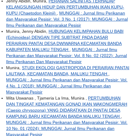
Jenny Abidin, Munira,
PERANAN SALINITAS TERHADAP
KELANGSUNGAN HIDUP DAN PERTUMBUHAN IKAN KUPU-
KUPU (Chaetodon Kleinii)
,
MUNGGAI : Jurnal Ilmu Perikanan
dan Masyarakat Pesisir: Vol. 3 No. 1 (2017): MUNGGAI : Jurnal
Ilmu Perikanan dan Masyarakat Pesisir
Munira, Jenny Abidin,
HUBUNGAN KELIMPAHAN BULU BABI
(Echinoidea) DENGAN TIPE SUBTRAT PADA DASAR
PERAIRAN PANTAI DESA DWIWARNA KECAMATAN BANDA
KABUPATEN MALUKU TENGAH
,
MUNGGAI : Jurnal Ilmu
Perikanan dan Masyarakat Pesisir: Vol. 8 No. 02 (2022): Jurnal
Ilmu Perikanan Dan Masyarakat Pesisir
Munira,
STUDI EKOLOGI GASTROPODA DI PERAIRAN PANTAI
LAUTAKA, KECAMATAN BANDA, MALUKU TENGAH
,
MUNGGAI : Jurnal Ilmu Perikanan dan Masyarakat Pesisir: Vol.
4 No. 1 (2018): MUNGGAI : Jurnal Ilmu Perikanan dan
Masyarakat Pesisir
Wita Uswanas , Tjameria La Ima, Munira ,
PERTUMBUHAN
DAN TINGKAT KEMATANGAN GONAD IKAN WAKONGMERAH
(Caesio chrysozona) YANG DIDARATKAN DI PANTAI DESA
KAMPUNG BARU KECAMATAN BANDA MALUKU TENGAH
,
MUNGGAI : Jurnal Ilmu Perikanan dan Masyarakat Pesisir: Vol.
10 No. 01 (2024): MUNGGAI: Jurnal Ilmu Perikanan dan
Masyarakat Pesisir