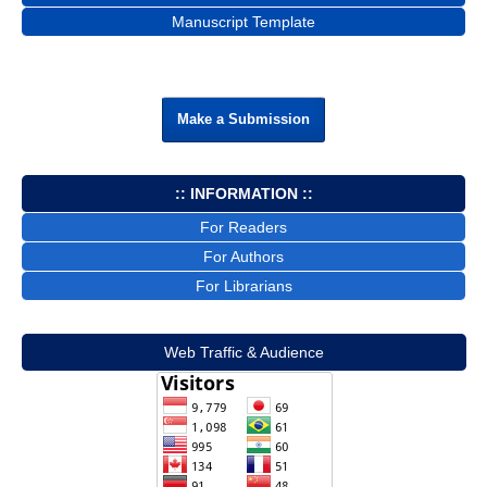
Manuscript Template
Make a Submission
:: INFORMATION ::
For Readers
For Authors
For Librarians
Web Traffic & Audience