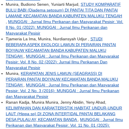
Munira, Budiono Senen, Yuniarti Marjud,
STUDY KOMPARATIF
BULU BABI (Diadema setosum) DI PANTAI TITA DAN PANTAI
LAMANE KECAMATAN BANDA KABUPATEN MALUKU TENGAH
,
MUNGGAI : Jurnal Ilmu Perikanan dan Masyarakat Pesisir: Vol.
8 No. 01 (2022): MUNGGAI : Jurnal Ilmu Perikanan dan
Masyarakat Pesisir
Tjameria La Ima, Munira, Nurdiansyah Udjur ,
STUDI
BEBERAPA ASPEK EKOLOGI LAMUN DI PERAIRAN PANTAI
BOIYAUW KECAMATAN BANDA KABUPATEN MALUKU
TENGAH
,
MUNGGAI : Jurnal Ilmu Perikanan dan Masyarakat
Pesisir: Vol. 8 No. 02 (2022): Jurnal Ilmu Perikanan Dan
Masyarakat Pesisir
Munira,
KERAPATAN JENIS LAMUN (SEAGRASS) DI
PERAIRAN PANTAI BOIYAUW KECAMATAN BANDA MALUKU
TENGAH
,
MUNGGAI : Jurnal Ilmu Perikanan dan Masyarakat
Pesisir: Vol. 2 No. 3 (2016): MUNGGAI : Jurnal Ilmu Perikanan
dan Masyarakat Pesisir
Ranan Kadja, Munira Munira, Jenny Abidin, Yeny Ahad,
KELIMPAHAN DAN KARAKTERISTIK HABITAT UNDUR-UNDUR
LAUT (Hippa sp) DI ZONA INTERTIDAL PANTAI BELAKANG
DESA PULAU AY, KECAMATAN BANDA
,
MUNGGAI : Jurnal Ilmu
Perikanan dan Masyarakat Pesisir: Vol. 11 No. 01 (2025):