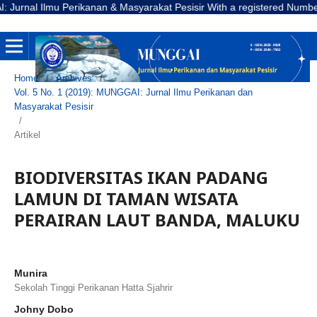
l Ilmu Perikanan & Masyarakat Pesisir With a registered Number E-ISSN
Home
/
Archives
/
Vol. 5 No. 1 (2019): MUNGGAI: Jurnal Ilmu Perikanan dan
Masyarakat Pesisir
/
Artikel
BIODIVERSITAS IKAN PADANG
LAMUN DI TAMAN WISATA
PERAIRAN LAUT BANDA, MALUKU
Munira
Sekolah Tinggi Perikanan Hatta Sjahrir
Johny Dobo