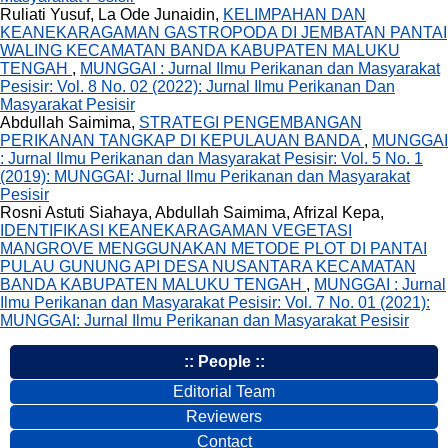
Ruliati Yusuf, La Ode Junaidin,
KELIMPAHAN DAN
KEANEKARAGAMAN GASTROPODA DI JEMBATAN PANTAI
WALING KECAMATAN BANDA KABUPATEN MALUKU
TENGAH
,
MUNGGAI : Jurnal Ilmu Perikanan dan Masyarakat
Pesisir: Vol. 8 No. 02 (2022): Jurnal Ilmu Perikanan Dan
Masyarakat Pesisir
Abdullah Saimima,
STRATEGI PENGEMBANGAN
PERIKANAN TANGKAP DI KEPULAUAN BANDA
,
MUNGGAI
: Jurnal Ilmu Perikanan dan Masyarakat Pesisir: Vol. 5 No. 1
(2019): MUNGGAI: Jurnal Ilmu Perikanan dan Masyarakat
Pesisir
Rosni Astuti Siahaya, Abdullah Saimima, Afrizal Kepa,
IDENTIFIKASI KEANEKARAGAMAN VEGETASI
MANGROVE MENGGUNAKAN METODE PLOT DI PANTAI
PULAU GUNUNG API DESA NUSANTARA KECAMATAN
BANDA KABUPATEN MALUKU TENGAH
,
MUNGGAI : Jurnal
Ilmu Perikanan dan Masyarakat Pesisir: Vol. 7 No. 01 (2021):
MUNGGAI: Jurnal Ilmu Perikanan dan Masyarakat Pesisir
:: People ::
Editorial Team
Reviewers
Contact