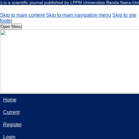
fic journal published by LPPM Universitas Banda Naira-Universitas Band
Skip to main content
Skip to main navigation menu
Skip to site
footer
Open Menu
Home
Current
Register
Login