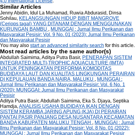
4.0 International License
.
Similar Articles
Jenny Abidin, Idul La Muhamad, Ruwia Abdurasid, Dinsa
Sohilau,
KELANGSUNGAN HIDUP BIBIT MANGROVE
(Ceriops tagal) YANG DITANAM DENGAN MENGGUNAKAN
KURUNGAN BAMBU
,
MUNGGAI : Jurnal Ilmu Perikanan dan
Masyarakat Pesisir: Vol. 9 No. 01 (2023): Jurnal Ilmu Perikanan
dan Masyarakat Pesisir
You may also
start an advanced similarity search
for this article.
Most read articles by the same author(s)
Abdullah Saimima, Aditya Putra Basir,
PENERAPAN SISTEM
INTEGRATED MULTI-TROPHIC AQUACULTURE (IMTA)
UNTUK PENINGKATAN PERFORMA KOMODITAS
BUDIDAYA LAUT DAN KUALITAS LINGKUNGAN PERAIRAN
DI KEPULAUAN BANDA NAIRA, MALUKU
,
MUNGGAI :
Jurnal Ilmu Perikanan dan Masyarakat Pesisir: Vol. 6 No. 1
(2020): MUNGGAI: Jurnal Ilmu Perikanan dan Masyarakat
Pesisir
Aditya Putra Basir, Abdullah Saimima, Eka S. Djaya, Septika
Hamdja,
ANALISIS USAHA BUDIDAYA IKAN DENGAN
SISTEM KERAMBA JARING APUNG (KJA) DI PERAIRAN
PANTAI PASIR PANJANG DESA NUSANTARA KECAMATAN
BANDA KABUPATEN MALUKU TENGAH
,
MUNGGAI : Jurnal
Ilmu Perikanan dan Masyarakat Pesisir: Vol. 8 No. 01 (2022):
MUNGGAI : Jurnal Ilmu Perikanan dan Masyarakat Pesisir