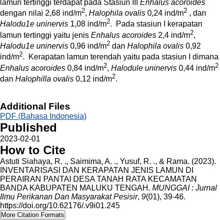
lamun tertinggi terdapat pada Stasiun III
Enhalus acoroides
2
2
dengan nilai 2,68 ind/m
,
Halophila ovalis
0,24 ind/m
, dan
2
Halodu1e uninervis
1,08 ind/m
. Pada stasiun I kerapatan
2
lamun tertinggi yaitu jenis
Enhalus acoroides
2,4 ind/m
,
2
Halodu1e uninervis
0,96 ind/m
dan
Halophila ovalis
0,92
2
ind/m
. Kerapatan lamun terendah yaitu pada stasiun I dimana
2
2
Enhalus acoroides
0,84 ind/m
,
Halodule uninervis
0,44 ind/m
2
dan
Halophilla ovalis
0,12 ind/m
.
Additional Files
PDF (Bahasa Indonesia)
Published
2023-02-01
How to Cite
Astuti Siahaya, R. ., Saimima, A. ., Yusuf, R. ., & Rama. (2023).
INVENTARISASI DAN KERAPATAN JENIS LAMUN DI
PERAIRAN PANTAI DESA TANAH RATA KECAMATAN
BANDA KABUPATEN MALUKU TENGAH.
MUNGGAI : Jurnal
Ilmu Perikanan Dan Masyarakat Pesisir
,
9
(01), 39-46.
https://doi.org/10.62176/.v9i01.245
More Citation Formats