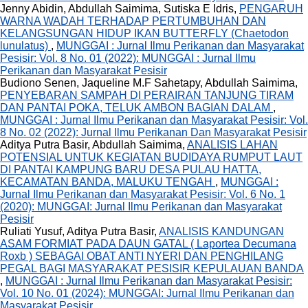
Jenny Abidin, Abdullah Saimima, Sutiska E Idris,
PENGARUH
WARNA WADAH TERHADAP PERTUMBUHAN DAN
KELANGSUNGAN HIDUP IKAN BUTTERFLY (Chaetodon
lunulatus)
,
MUNGGAI : Jurnal Ilmu Perikanan dan Masyarakat
Pesisir: Vol. 8 No. 01 (2022): MUNGGAI : Jurnal Ilmu
Perikanan dan Masyarakat Pesisir
Budiono Senen, Jaqueline M.F Sahetapy, Abdullah Saimima,
PENYEBARAN SAMPAH DI PERAIRAN TANJUNG TIRAM
DAN PANTAI POKA, TELUK AMBON BAGIAN DALAM
,
MUNGGAI : Jurnal Ilmu Perikanan dan Masyarakat Pesisir: Vol.
8 No. 02 (2022): Jurnal Ilmu Perikanan Dan Masyarakat Pesisir
Aditya Putra Basir, Abdullah Saimima,
ANALISIS LAHAN
POTENSIAL UNTUK KEGIATAN BUDIDAYA RUMPUT LAUT
DI PANTAI KAMPUNG BARU DESA PULAU HATTA,
KECAMATAN BANDA, MALUKU TENGAH
,
MUNGGAI :
Jurnal Ilmu Perikanan dan Masyarakat Pesisir: Vol. 6 No. 1
(2020): MUNGGAI: Jurnal Ilmu Perikanan dan Masyarakat
Pesisir
Ruliati Yusuf, Aditya Putra Basir,
ANALISIS KANDUNGAN
ASAM FORMIAT PADA DAUN GATAL ( Laportea Decumana
Roxb ) SEBAGAI OBAT ANTI NYERI DAN PENGHILANG
PEGAL BAGI MASYARAKAT PESISIR KEPULAUAN BANDA
,
MUNGGAI : Jurnal Ilmu Perikanan dan Masyarakat Pesisir:
Vol. 10 No. 01 (2024): MUNGGAI: Jurnal Ilmu Perikanan dan
Masyarakat Pesisir