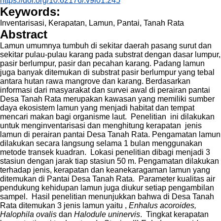
https://doi.org/10.62176/.v9i01.245
Keywords:
Inventarisasi, Kerapatan, Lamun, Pantai, Tanah Rata
Abstract
Lamun umumnya tumbuh di sekitar daerah pasang surut dan
sekitar pulau-pulau karang pada substrat dengan dasar lumpur,
pasir berlumpur, pasir dan pecahan karang. Padang lamun
juga banyak ditemukan di substrat pasir berlumpur yang tebal
antara hutan rawa mangrove dan karang. Berdasarkan
informasi dari masyarakat dan survei awal di perairan pantai
Desa Tanah Rata merupakan kawasan yang memiliki sumber
daya ekosistem lamun yang menjadi habitat dan tempat
mencari makan bagi organisme laut. Penelitian ini dilakukan
untuk menginventarisasi dan menghitung kerapatan jenis
lamun di perairan pantai Desa Tanah Rata. Pengamatan lamun
dilakukan secara langsung selama 1 bulan menggunakan
metode transek kuadran. Lokasi penelitian dibagi menjadi 3
stasiun dengan jarak tiap stasiun 50 m. Pengamatan dilakukan
terhadap jenis, kerapatan dan keanekaragaman lamun yang
ditemukan di Pantai Desa Tanah Rata. Parameter kualitas air
pendukung kehidupan lamun juga diukur setiap pengambilan
sampel. Hasil penelitian menunjukkan bahwa di Desa Tanah
Rata ditemukan 3 jenis lamun yaitu ,
Enhalus acoroides,
Halophila ovalis
dan
Halodule uninervis
. Tingkat kerapatan