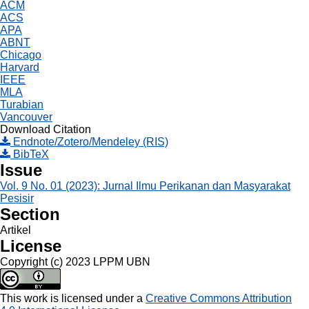
ACM
ACS
APA
ABNT
Chicago
Harvard
IEEE
MLA
Turabian
Vancouver
Download Citation
Endnote/Zotero/Mendeley (RIS)
BibTeX
Issue
Vol. 9 No. 01 (2023): Jurnal Ilmu Perikanan dan Masyarakat
Pesisir
Section
Artikel
License
Copyright (c) 2023 LPPM UBN
This work is licensed under a
Creative Commons Attribution