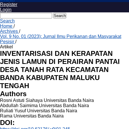
Register
Login
Search
Search
Home
/
Archives
/
Vol. 9 No. 01 (2023): Jurnal Ilmu Perikanan dan Masyarakat
Pesisir
/
Artikel
INVENTARISASI DAN KERAPATAN
JENIS LAMUN DI PERAIRAN PANTAI
DESA TANAH RATA KECAMATAN
BANDA KABUPATEN MALUKU
TENGAH
Authors
Rosni Astuti Siahaya
Universitas Banda Naira
Abdullah Saimima
Universitas Banda Naira
Ruliati Yusuf
Universitas Banda Naira
Rama
Universitas Banda Naira
DOI: