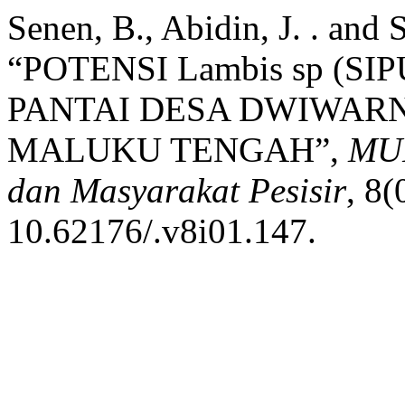
Senen, B., Abidin, J. . and
“POTENSI Lambis sp (SI
PANTAI DESA DWIWAR
MALUKU TENGAH”,
MUN
dan Masyarakat Pesisir
, 8(
10.62176/.v8i01.147.